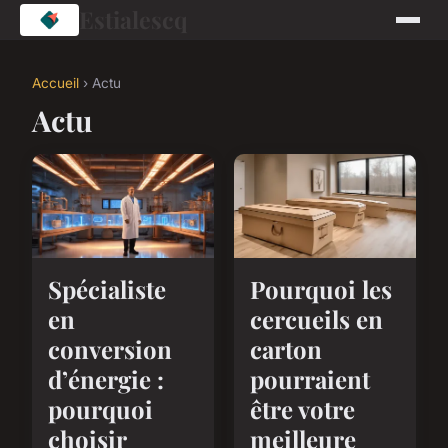
Estialescq
Accueil
› Actu
Actu
Spécialiste
Pourquoi les
en
cercueils en
conversion
carton
d’énergie :
pourraient
pourquoi
être votre
choisir
meilleure